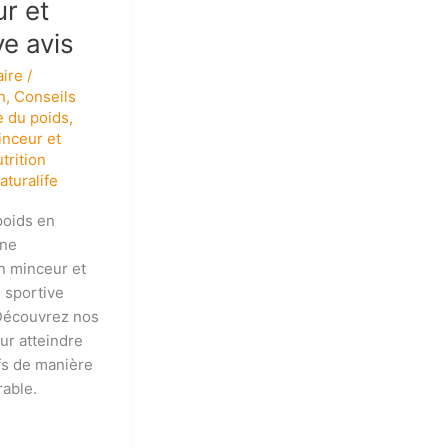
r et
ve avis
ire
/
n
,
Conseils
e du poids
,
inceur et
trition
aturalife
poids en
une
n minceur et
é sportive
 Découvrez nos
ur atteindre
fs de manière
rable.