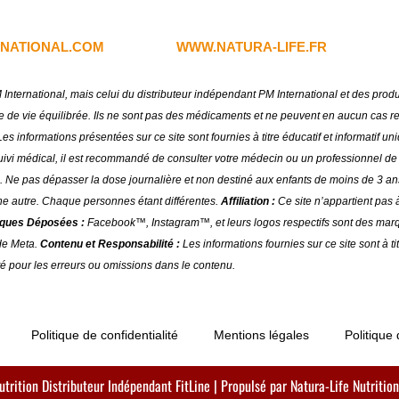
NATIONAL.COM
WWW.NATURA-LIFE.FR
PM International, mais celui du distributeur indépendant PM International et des pro
 vie équilibrée. Ils ne sont pas des médicaments et ne peuvent en aucun cas remp
es informations présentées sur ce site sont fournies à titre éducatif et informatif 
 suivi médical, il est recommandé de consulter votre médecin ou un professionnel de s
. Ne pas dépasser la dose journalière et non destiné aux enfants de moins de 3 an
ne autre. Chaque personnes étant différentes.
Affiliation :
Ce site n’appartient pas à
ques Déposées :
Facebook™, Instagram™, et leurs logos respectifs sont des marqu
 de Meta.
Contenu et Responsabilité :
Les informations fournies sur ce site sont à t
té pour les erreurs ou omissions dans le contenu.
Politique de confidentialité
Mentions légales
Politique
rition Distributeur Indépendant FitLine | Propulsé par Natura-Life Nutrition