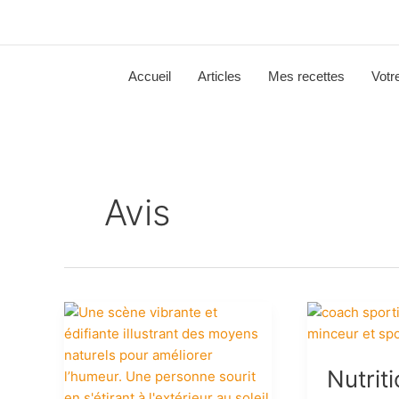
Aller
au
contenu
Accueil
Articles
Mes recettes
Votr
Avis
10
Nutrition
Astuces
minceur
Naturelles
et
Nutrit
pour
sportive
Améliorer
avis