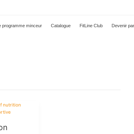
e programme minceur
Catalogue
FitLine Club
Devenir par
ion