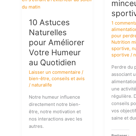
minceu
Votre
sporti
Humeur
10 Astuces
au
1 commenta
Quotidien
alimentatio
Naturelles
pour perdr
pour Améliorer
Nutrition m
sportive
,
nu
Votre Humeur
sportive
/
n
au Quotidien
Perdre du 
Laisser un commentaire
/
associant 
bien-être
,
conseils et avis
alimentatio
/
naturalife
une activit
régulière.
Notre humeur influence
conseils po
directement notre bien-
vos objecti
être, notre motivation et
saine et du
nos interactions avec les
autres.
Partager :