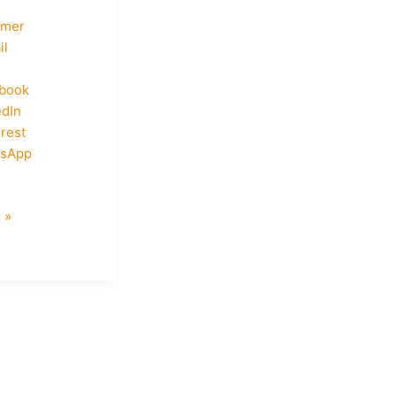
imer
il
book
edIn
erest
tsApp
e »