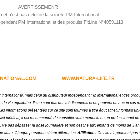
AVERTISSEMENT:
rnet n’est pas celui de la société PM International.
dépendant PM International et des produits FitLine N°40591113
NATIONAL.COM
WWW.NATURA-LIFE.FR
PM International, mais celui du distributeur indépendant PM International et des pro
 vie équilibrée. Ils ne sont pas des médicaments et ne peuvent en aucun cas remp
es informations présentées sur ce site sont fournies à titre éducatif et informatif 
 suivi médical, il est recommandé de consulter votre médecin ou un professionnel de s
. Ne pas dépasser la dose journalière et non destiné aux enfants de moins de 3 an
ne autre. Chaque personnes étant différentes.
Affiliation :
Ce site n’appartient pas à