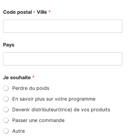
*
Code postal - Ville
*
E
-
m
a
i
l
Pays
*
Je souhaite
*
Perdre du poids
En savoir plus sur votre programme
Devenir distributeur(trice) de vos produits
Passer une commande
Autre