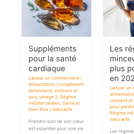
populaires
en
2024
Suppléments
Les r
pour la santé
minceu
cardiaque
plus p
en 20
Laisser un commentaire
/
alimentation
,
Complément
Laisser un
alimentaire
,
conseils et
alimentatio
avis
,
omega 3
,
Régime
conseils et
méditerranéen
,
Santé et
pour perdr
bien-être
/
naturalife
Régime mé
naturalife
Prendre soin de son cœur
est essentiel pour une vie
Les régime