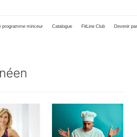
e programme minceur
Catalogue
FitLine Club
Devenir par
anéen
Régime
méditerranéen
ou
crétois
solution