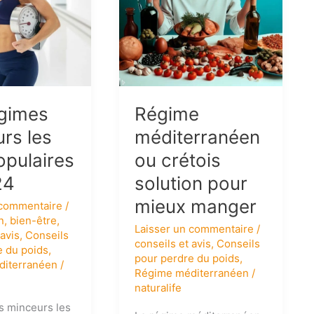
pour
mieux
manger
égimes
Régime
rs les
méditerranéen
opulaires
ou crétois
24
solution pour
mieux manger
 commentaire
/
n
,
bien-être
,
Laisser un commentaire
/
 avis
,
Conseils
conseils et avis
,
Conseils
e du poids
,
pour perdre du poids
,
diterranéen
/
Régime méditerranéen
/
naturalife
s minceurs les