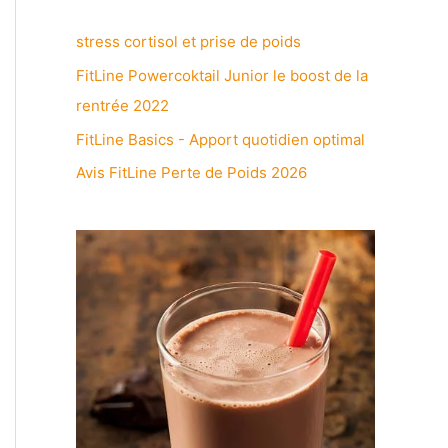
stress cortisol et prise de poids
FitLine Powercoktail Junior le boost de la
rentrée 2022
FitLine Basics - Apport quotidien optimal
Avis FitLine Perte de Poids 2026