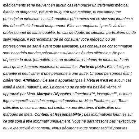
médicaments et ne peuvent en aucun cas remplacer un traitement médical,
établir un diagnostic, prévenir ou guérir une maladie, ni constituer une
prescription médicale. Les informations présentées sur ce site sont fournies à
titre éducatif et informatif uniquement. Elles ne remplacent pas l’avis d’un
professionnel de santé qualifié. En cas de doute, de situation particulière ou de
suivi médical, il est recommandé de consulter votre médecin ou un
professionnel de santé avant toute utilisation
.
Les conseils de consommation
sont encadrés par des précautions suivant les études afférentes. Ne pas
dépasser la dose journalière et non destiné aux enfants de moins de 3 ans
ainsi qu’aux femmes enceintes et allaitantes.
Perte de poids:
Elle n’est pas
garantie et peut varier d’une personne à une autre. Chaque personnes étant
différentes.
Affiliation :
Ce site n’appartient pas à Meta et n’est en aucun cas
affilié à Meta Platforms, Inc. Le contenu de ce site n’a pas été vérifié ni
approuvé par Meta.
Marques Déposées :
Facebook™, Instagram™, et leurs
logos respectifs sont des marques déposées de Meta Platforms, Inc. Toute
utilisation de ces marques est conforme aux directives d’utilisation des
marques de Meta.
Contenu et Responsabilité :
Les informations fournies sur
ce site sont à titre informatif uniquement. Nous ne garantissons pas l’exactitude
ou l’exhaustivité du contenu. Nous déclinons toute responsabilité pour les
erreurs ou omissions dans le contenu.