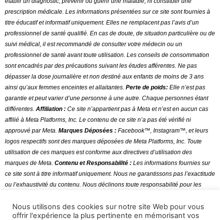
établir un diagnostic, prévenir ou guérir une maladie, ni constituer une
prescription médicale. Les informations présentées sur ce site sont fournies à
titre éducatif et informatif uniquement. Elles ne remplacent pas l’avis d’un
professionnel de santé qualifié. En cas de doute, de situation particulière ou de
suivi médical, il est recommandé de consulter votre médecin ou un
professionnel de santé avant toute utilisation
.
Les conseils de consommation
sont encadrés par des précautions suivant les études afférentes. Ne pas
dépasser la dose journalière et non destiné aux enfants de moins de 3 ans
ainsi qu’aux femmes enceintes et allaitantes.
Perte de poids:
Elle n’est pas
garantie et peut varier d’une personne à une autre. Chaque personnes étant
différentes.
Affiliation :
Ce site n’appartient pas à Meta et n’est en aucun cas
affilié à Meta Platforms, Inc. Le contenu de ce site n’a pas été vérifié ni
approuvé par Meta.
Marques Déposées :
Facebook™, Instagram™, et leurs
logos respectifs sont des marques déposées de Meta Platforms, Inc. Toute
utilisation de ces marques est conforme aux directives d’utilisation des
marques de Meta.
Contenu et Responsabilité :
Les informations fournies sur
ce site sont à titre informatif uniquement. Nous ne garantissons pas l’exactitude
ou l’exhaustivité du contenu. Nous déclinons toute responsabilité pour les
erreurs ou omissions dans le contenu.
Nous utilisons des cookies sur notre site Web pour vous
offrir l'expérience la plus pertinente en mémorisant vos