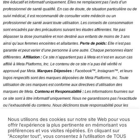
titre éducatif et informatif uniquement. Elles ne remplacent pas l’avis d’un
professionnel de santé qualifié. En cas de doute, de situation particulière ou de
suivi médical, il est recommandé de consulter votre médecin ou un
professionnel de santé avant toute utilisation
.
Les conseils de consommation
sont encadrés par des précautions suivant les études afférentes. Ne pas
dépasser la dose journalière et non destiné aux enfants de moins de 3 ans
ainsi qu’aux femmes enceintes et allaitantes.
Perte de poids:
Elle n’est pas
garantie et peut varier d’une personne à une autre. Chaque personnes étant
différentes.
Affiliation :
Ce site n’appartient pas à Meta et n’est en aucun cas
affilié à Meta Platforms, Inc. Le contenu de ce site n’a pas été vérifié ni
approuvé par Meta.
Marques Déposées :
Facebook™, Instagram™, et leurs
logos respectifs sont des marques déposées de Meta Platforms, Inc. Toute
utilisation de ces marques est conforme aux directives d’utilisation des
marques de Meta.
Contenu et Responsabilité :
Les informations fournies sur
ce site sont à titre informatif uniquement. Nous ne garantissons pas l’exactitude
ou l’exhaustivité du contenu. Nous déclinons toute responsabilité pour les
erreurs ou omissions dans le contenu.
Nous utilisons des cookies sur notre site Web pour vous
offrir l'expérience la plus pertinente en mémorisant vos
préférences et vos visites répétées. En cliquant sur
"Accepter tout", vous consentez à l'utilisation de TOUS