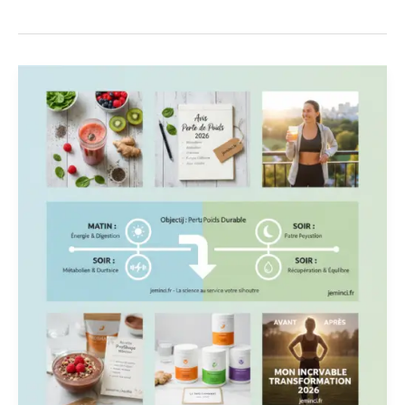
Avis
FitLine
Perte
de
Poids
2026