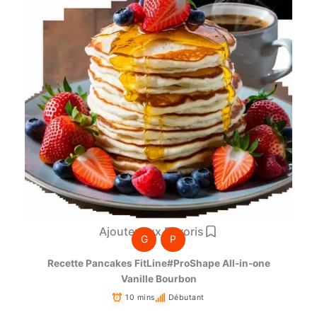
Ajouter aux Favoris
G
P
Recette Pancakes FitLine#ProShape All-in-one
Vanille Bourbon
10 mins
Débutant