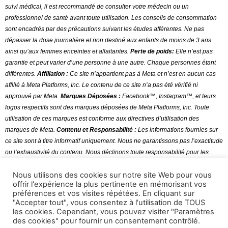
suivi médical, il est recommandé de consulter votre médecin ou un
professionnel de santé avant toute utilisation
.
Les conseils de consommation
sont encadrés par des précautions suivant les études afférentes. Ne pas
dépasser la dose journalière et non destiné aux enfants de moins de 3 ans
ainsi qu’aux femmes enceintes et allaitantes.
Perte de poids:
Elle n’est pas
garantie et peut varier d’une personne à une autre. Chaque personnes étant
différentes.
Affiliation :
Ce site n’appartient pas à Meta et n’est en aucun cas
affilié à Meta Platforms, Inc. Le contenu de ce site n’a pas été vérifié ni
approuvé par Meta.
Marques Déposées :
Facebook™, Instagram™, et leurs
logos respectifs sont des marques déposées de Meta Platforms, Inc. Toute
utilisation de ces marques est conforme aux directives d’utilisation des
marques de Meta.
Contenu et Responsabilité :
Les informations fournies sur
ce site sont à titre informatif uniquement. Nous ne garantissons pas l’exactitude
ou l’exhaustivité du contenu. Nous déclinons toute responsabilité pour les
erreurs ou omissions dans le contenu.
Nous utilisons des cookies sur notre site Web pour vous
offrir l'expérience la plus pertinente en mémorisant vos
préférences et vos visites répétées. En cliquant sur
"Accepter tout", vous consentez à l'utilisation de TOUS
les cookies. Cependant, vous pouvez visiter "Paramètres
des cookies" pour fournir un consentement contrôlé.