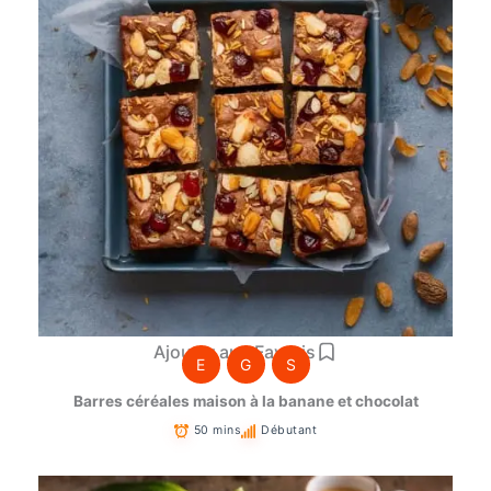
Ajouter aux Favoris
E
G
S
Barres céréales maison à la banane et chocolat
50 mins
Débutant