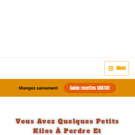
Aller
Natura-Life Nutrition
au
contenu
Distributeur Indépendant
FitLine
Soutenir un mode de vie actif et sain avec
FitLine Nutrition
Menu
Guide recettes GRATUIT
Mangez sainement
Vous Avez Quelques Petits
Kilos À Perdre Et