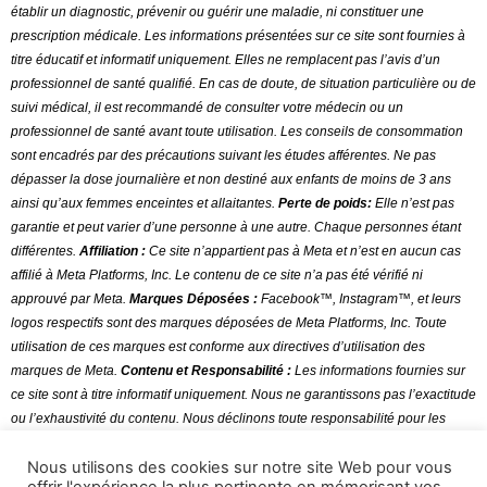
établir un diagnostic, prévenir ou guérir une maladie, ni constituer une
prescription médicale. Les informations présentées sur ce site sont fournies à
titre éducatif et informatif uniquement. Elles ne remplacent pas l’avis d’un
professionnel de santé qualifié. En cas de doute, de situation particulière ou de
suivi médical, il est recommandé de consulter votre médecin ou un
professionnel de santé avant toute utilisation
.
Les conseils de consommation
sont encadrés par des précautions suivant les études afférentes. Ne pas
dépasser la dose journalière et non destiné aux enfants de moins de 3 ans
ainsi qu’aux femmes enceintes et allaitantes.
Perte de poids:
Elle n’est pas
garantie et peut varier d’une personne à une autre. Chaque personnes étant
différentes.
Affiliation :
Ce site n’appartient pas à Meta et n’est en aucun cas
affilié à Meta Platforms, Inc. Le contenu de ce site n’a pas été vérifié ni
approuvé par Meta.
Marques Déposées :
Facebook™, Instagram™, et leurs
logos respectifs sont des marques déposées de Meta Platforms, Inc. Toute
utilisation de ces marques est conforme aux directives d’utilisation des
marques de Meta.
Contenu et Responsabilité :
Les informations fournies sur
ce site sont à titre informatif uniquement. Nous ne garantissons pas l’exactitude
ou l’exhaustivité du contenu. Nous déclinons toute responsabilité pour les
erreurs ou omissions dans le contenu.
Nous utilisons des cookies sur notre site Web pour vous