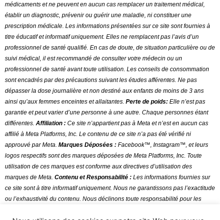
médicaments et ne peuvent en aucun cas remplacer un traitement médical,
établir un diagnostic, prévenir ou guérir une maladie, ni constituer une
prescription médicale. Les informations présentées sur ce site sont fournies à
titre éducatif et informatif uniquement. Elles ne remplacent pas l’avis d’un
professionnel de santé qualifié. En cas de doute, de situation particulière ou de
suivi médical, il est recommandé de consulter votre médecin ou un
professionnel de santé avant toute utilisation
.
Les conseils de consommation
sont encadrés par des précautions suivant les études afférentes. Ne pas
dépasser la dose journalière et non destiné aux enfants de moins de 3 ans
ainsi qu’aux femmes enceintes et allaitantes.
Perte de poids:
Elle n’est pas
garantie et peut varier d’une personne à une autre. Chaque personnes étant
différentes.
Affiliation :
Ce site n’appartient pas à Meta et n’est en aucun cas
affilié à Meta Platforms, Inc. Le contenu de ce site n’a pas été vérifié ni
approuvé par Meta.
Marques Déposées :
Facebook™, Instagram™, et leurs
logos respectifs sont des marques déposées de Meta Platforms, Inc. Toute
utilisation de ces marques est conforme aux directives d’utilisation des
marques de Meta.
Contenu et Responsabilité :
Les informations fournies sur
ce site sont à titre informatif uniquement. Nous ne garantissons pas l’exactitude
ou l’exhaustivité du contenu. Nous déclinons toute responsabilité pour les
erreurs ou omissions dans le contenu.